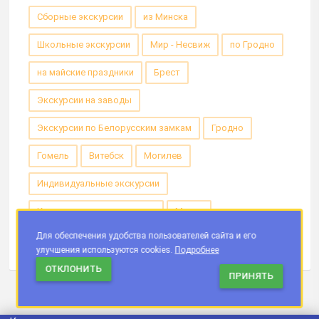
Сборные экскурсии
из Минска
Школьные экскурсии
Мир - Несвиж
по Гродно
на майские праздники
Брест
Экскурсии на заводы
Экскурсии по Белорусским замкам
Гродно
Гомель
Витебск
Могилев
Индивидуальные экскурсии
Корпоративные экскурсии
Минск
Для обеспечения удобства пользователей сайта и его
Из Минска индивидуальные
Новогодние экскурсии
улучшения используются cookies.
Подробнее
ОТКЛОНИТЬ
ПРИНЯТЬ