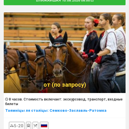
БЛИЖАЙШАЯ 10.08.2026 08:00
от (по запросу)
8 часов. Cтоимость включает: экскурсовод, транспорт, входные
билеты
Таямнiцы ля сталiцы: Семково-Заславль-Ратомка
5-20