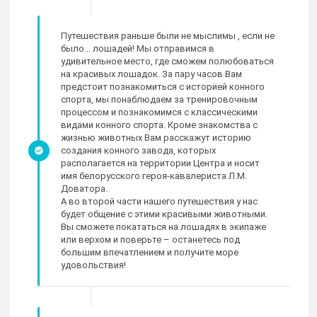
Путешествия раньше были не мыслимы , если не
было… лошадей! Мы отправимся в
удивительное место, где сможем полюбоваться
на красивых лошадок. За пару часов Вам
предстоит познакомиться с историей конного
спорта, мы понаблюдаем за тренировочным
процессом и познакомимся с классическими
видами конного спорта. Кроме знакомства с
жизнью животных Вам расскажут историю
создания конного завода, которых
располагается на территории Центра и носит
имя белорусского героя-кавалериста Л.М.
Доватора.
А во второй части нашего путешествия у нас
будет общение с этими красивыми животными.
Вы сможете покататься на лошадях в экипаже
или верхом и поверьте – останетесь под
большим впечатлением и получите море
удовольствия!