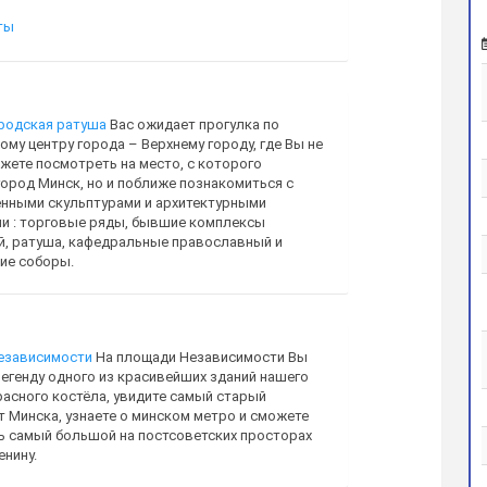
ты
родская ратуша
Вас ожидает прогулка по
му центру города – Верхнему городу, где Вы не
жете посмотреть на место, с которого
город Минск, но и поближе познакомиться с
нными скульптурами и архитектурными
и : торговые ряды, бывшие комплексы
, ратуша, кафедральные православный и
ие соборы.
езависимости
На площади Независимости Вы
егенду одного из красивейших зданий нашего
расного костёла, увидите самый старый
т Минска, узнаете о минском метро и сможете
ь самый большой на постсоветских просторах
енину.