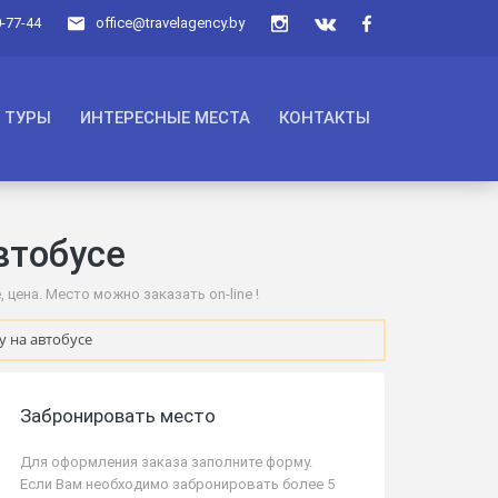
0-77-44
office@travelagency.by
ТУРЫ
ИНТЕРЕСНЫЕ МЕСТА
КОНТАКТЫ
втобусе
цена. Место можно заказать on-line !
у на автобусе
Забронировать место
Для оформления заказа заполните форму.
Если Вам необходимо забронировать более 5