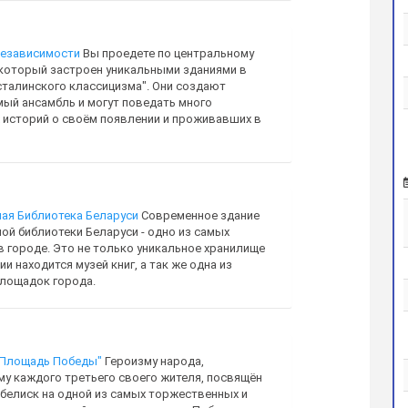
Независимости
Вы проедете по центральному
 который застроен уникальными зданиями в
"сталинского классицизма". Они создают
ый ансамбль и могут поведать много
 историй о своём появлении и проживавших в
ая Библиотека Беларуси
Современное здание
ой библиотеки Беларуси - одно из самых
в городе. Это не только уникальное хранилище
нии находится музей книг, а так же одна из
лощадок города.
"Площадь Победы"
Героизму народа,
у каждого третьего своего жителя, посвящён
белиск на одной из самых торжественных и