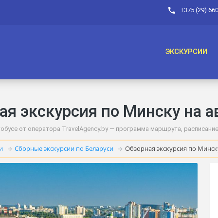
+375 (29) 66
ЭКСКУРСИИ
ая экскурсия по Минску на а
обусе от оператора TravelAgency.by — программа маршрута, расписание, 
и
Сборные экскурсии по Беларуси
Обзорная экскурсия по Минск