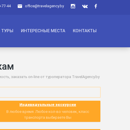
0-77-44
office@travelagency.by
ТУРЫ
ИНТЕРЕСНЫЕ МЕСТА
КОНТАКТЫ
кам
ть, заказать on-line от туроператора TravelAgency.by
Индивидуальные экскурсии
В любое время. Любое кол-во человек, класс
транспорта выбираете Вы