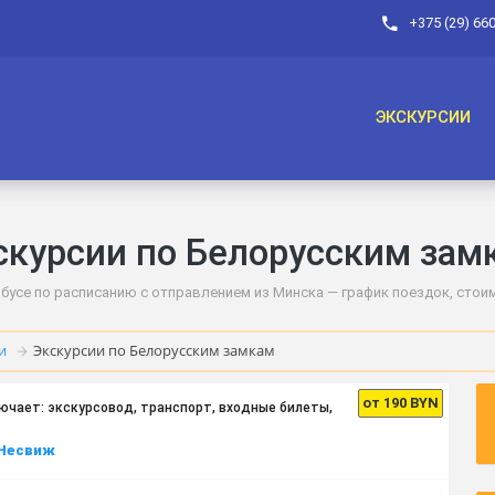
+375 (29) 66
ЭКСКУРСИИ
скурсии по Белорусским зам
усе по расписанию с отправлением из Минска — график поездок, стоимос
и
Экскурсии по Белорусским замкам
от 190 BYN
ючает: экскурсовод, транспорт, входные билеты,
 Несвиж