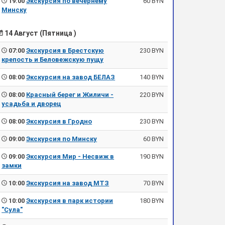
19:00
Экскурсия по вечернему
60 BYN
Минску
14 Август (Пятница )
07:00
Экскурсия в Брестскую
230 BYN
крепость и Беловежскую пущу
08:00
Экскурсия на завод БЕЛАЗ
140 BYN
08:00
Красный берег и Жиличи -
220 BYN
усадьба и дворец
08:00
Экскурсия в Гродно
230 BYN
09:00
Экскурсия по Минску
60 BYN
09:00
Экскурсия Мир - Несвиж в
190 BYN
замки
10:00
Экскурсия на завод МТЗ
70 BYN
10:00
Экскурсия в парк истории
180 BYN
"Сула"