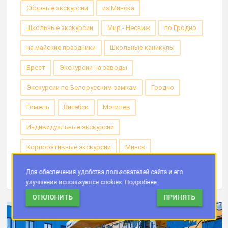
Сборные экскурсии
из Минска
Школьные экскурсии
Мир - Несвиж
по Гродно
на майские праздники
Школьные каникулы
Брест
Экскурсии на заводы
Экскурсии по Белорусским замкам
Гродно
Гомель
Витебск
Могилев
Индивидуальные экскурсии
Корпоративные экскурсии
Минск
Новогодние экскурсии
Для обеспечения удобства пользователей сайта и его
улучшения используются cookies.
Подробнее
ОТКЛОНИТЬ
ПРИНЯТЬ
ЗАКАЗАТЬ