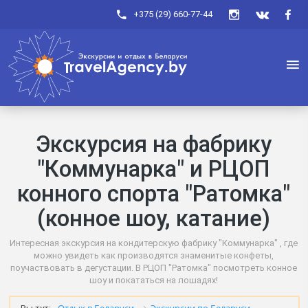
+375 (29) 660-77-44
Экскурсия на фабрику
"Коммунарка" и РЦОП
конного спорта "Ратомка"
(конное шоу, катание)
Интересная экскурсия на кондитерскую фабрику "Коммунарка" , где
можно увидеть как производятся знаменитые конфеты,
поучаствовать в дегустации. В РЦОП "Ратомка" посмотреть конное
шоу и покататься на лошадях!