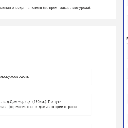
ления определяет клиент (во время заказа экскурсии).
 экскурсоводом.
а в д.Домжерицы (130км.). По пути
ая информация о поездке и истории страны.