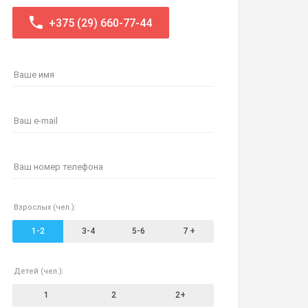
+375 (29) 660-77-44
Ваше имя
Ваш e-mail
Ваш номер телефона
Взрослых (чел.):
1-2
3-4
5-6
7 +
Детей (чел.):
1
2
2+