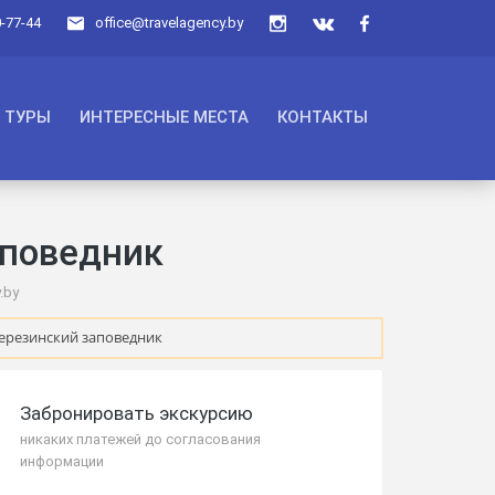
0-77-44
office@travelagency.by
ТУРЫ
ИНТЕРЕСНЫЕ МЕСТА
КОНТАКТЫ
аповедник
.by
Березинский заповедник
Забронировать экскурсию
никаких платежей до согласования
информации