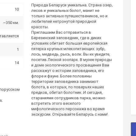
Природа Беларуси уникальна. Страна озер,
10
лесов и уникальных болот, манит не
только активных путешествеников, но и
любителей нетронутой природной
~350 км.
красоты.
Приглашаем Вас отправиться в
тавляется
Березинский заповедник, где в диких
условиях обитает большая европейская
пятерка крупных млекопитающих: зубр,
1
лось, медведь, рысь, волк. Вы их увидите,
посетив Лесной зоопарк. В музее природы
14
и доме экологического просвещения Вам
расскажут о истории заповедника, его
флоре и фауне. Более половины
территории заповедника занимают
болота, в которых, по поверьях наших
елорусском
предков, обитал болотник. И сегодня,
стараниями сотрудников парка, можно
е;
встретить этого веселого
мифологического персонажа во время
экскурсии. Открывайте Беларусь с нами!