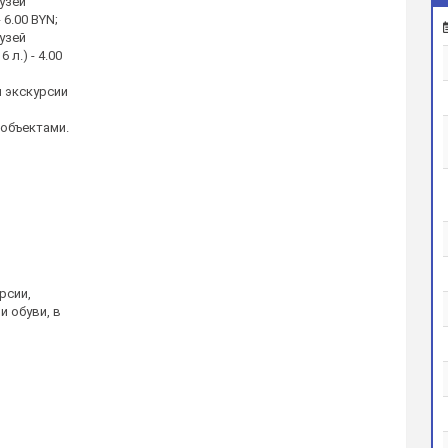
узей
6.00 BYN;
узей
л.) - 4.00
и экскурсии
объектами.
рсии,
 обуви, в