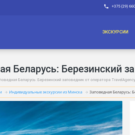
+375 (29) 66
ЭКСКУРСИИ
ая Беларусь: Березинский з
поведная Беларусь: Березинский заповедник от оператора TravelAgency
и
Индивидуальные экскурсии из Минска
Заповедная Беларусь: 