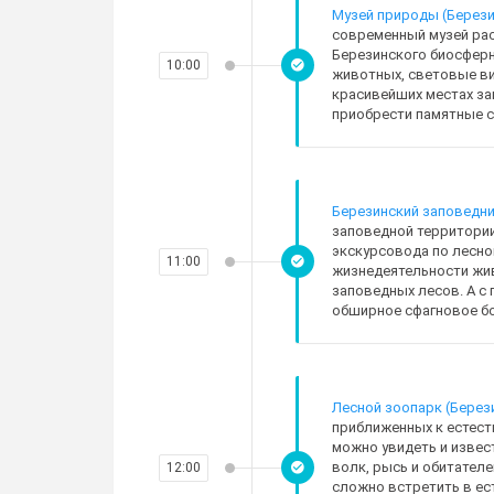
Музей природы (Берези
современный музей рас
Березинского биосферн
10:00
животных, световые в
красивейших местах за
приобрести памятные с
Березинский заповедн
заповедной территории,
экскурсовода по лесно
11:00
жизнедеятельности жив
заповедных лесов. А с
обширное сфагновое бо
Лесной зоопарк (Берез
приближенных к естест
можно увидеть и извест
волк, рысь и обитателе
12:00
сложно встретить в ес