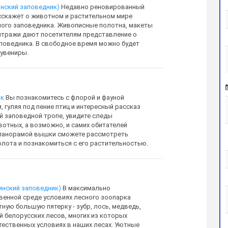
нский заповедник)
Недавно реновированный
скажет о животном и растительном мире
ого заповедника. Живописные полотна, макеты
итражи дают посетителям представление о
поведника. В свободное время можно будет
увениры.
ик
Вы познакомитесь с флорой и фауной
 гуляя под пение птиц и интересный рассказ
й заповедной тропе, увидите следы
отных, а возможно, и самих обитателей
 панорамой вышки сможете рассмотреть
лота и познакомиться с его растительностью.
инский заповедник)
В максимально
венной среде условиях лесного зоопарка
ную большую пятерку - зубр, лось, медведь,
й белорусских лесов, многих из которых
тественных условиях в наших лесах. Уютные