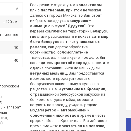
Если решите отдохнуть
с коллективом
5
или
с партнерами
, при этом не уезжая
далеко от города Минска, то Вам стоит
выбрать поездку на
экскурсию–
~120 км.
анимацию
в музей "
Дудутки
"! Это
первый комплекс на территории Беларуси,
тавляется
где стали рассказывать и показывать
мир
быта белорусов
и таких
уникальных
ремёсел
, как деревообработка,
10
бортничество, соломоплетение,
ткачество, валяние и кузнечное дело. Вы
40
насладитесь к
расотой природы
, посетите
одну из сохранившийся до наших дней
ветряных мельниц
, Вам предоставится
возможность продегустировать
белорусскую национальную кухню, по
елорусском
рецептам XIX в. и
угощение на броварни
,
с традиционной белорусской закуской из
е;
бочкового огурца и мёда, сможете
;
погулять по зоосаду, увидеть редкие
ный аппарат
модели
ретро – автомобилей
и
рная
соломенный иконостас
в храме в честь
ство,
пророка Иоанна Крестителя. В свободное
(+
время сможете
покататься на повозке
,