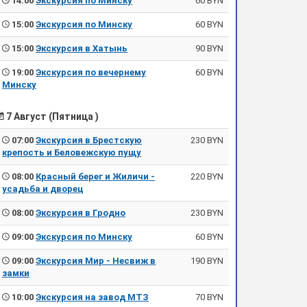
14:00
Экскурсия по Минску
60 BYN
15:00
Экскурсия по Минску
60 BYN
15:00
Экскурсия в Хатынь
90 BYN
19:00
Экскурсия по вечернему
60 BYN
Минску
7 Август (Пятница )
07:00
Экскурсия в Брестскую
230 BYN
крепость и Беловежскую пущу
08:00
Красный берег и Жиличи -
220 BYN
усадьба и дворец
08:00
Экскурсия в Гродно
230 BYN
09:00
Экскурсия по Минску
60 BYN
09:00
Экскурсия Мир - Несвиж в
190 BYN
замки
10:00
Экскурсия на завод МТЗ
70 BYN