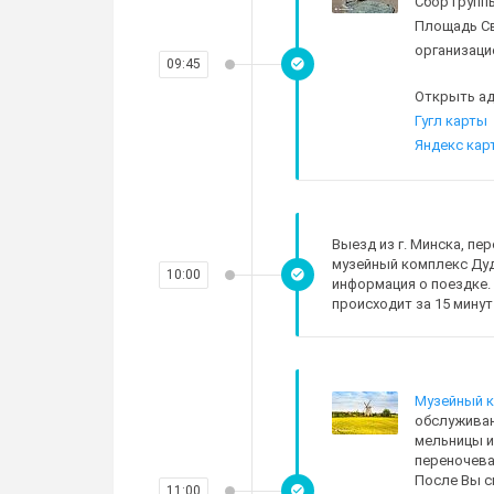
Сбор групп
Площадь Св
организаци
09:45
Открыть ад
Гугл карты
Яндекс кар
Выезд из г. Минска, пер
музейный комплекс Дуд
10:00
информация о поездке.
происходит за 15 минут
Музейный к
обслуживан
мельницы и
переночева
После Вы с
11:00