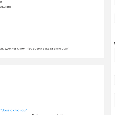
ми
ведения
пределяет клиент (во время заказа экскурсии).
 "Войт с ключом"