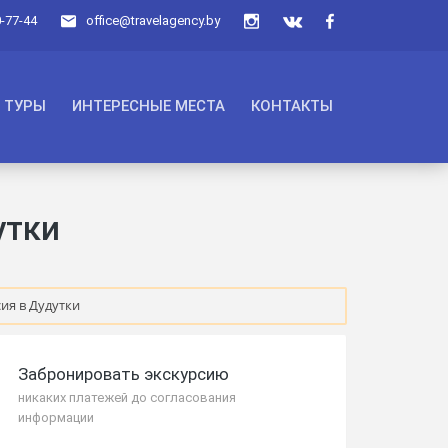
0-77-44
office@travelagency.by
ТУРЫ
ИНТЕРЕСНЫЕ МЕСТА
КОНТАКТЫ
утки
ия в Дудутки
Забронировать экскурсию
никаких платежей до согласования
информации