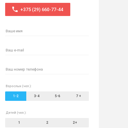
+375 (29) 660-77-44
Ваше имя
Ваш e-mail
Ваш номер телефона
Взрослых (чел.):
1-2
3-4
5-6
7 +
Детей (чел.):
1
2
2+