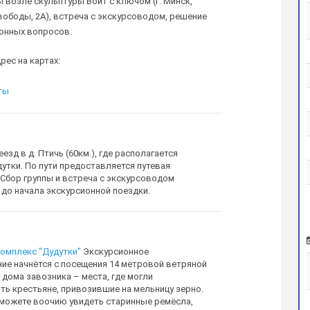
ы возле скульптуры Войт с ключом (г. Минск,
ободы, 2А), встреча с экскурсоводом, решение
онных вопросов.
рес на картах:
ты
еезд в д. Птичь (60км.), где располагается
утки. По пути предоставляется путевая
 Сбор группы и встреча с экскурсоводом
 до начала экскурсионной поездки.
омплекс "Дудутки"
Экскурсионное
ие начнётся с посещения 14 метровой ветряной
 дома завозника – места, где могли
ть крестьяне, привозившие на мельницу зерно.
можете воочию увидеть старинные ремёсла,