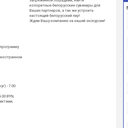
запряженной лошадьми, найти
колоритные белорусские сувениры для
Ваших партнеров, а так же устроить
настоящий белорусский пир!
Ждем Вашу компанию на нашей экскурсии!
 программу
 иностранном
уг) - 7.00
.00 BYN;
ектами;