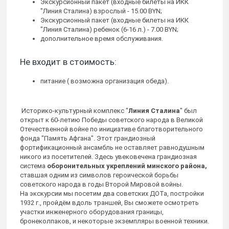
Экскурсионный пакет (входные билеты на ИКК
"Линия Сталина) взрослый - 15.00 BYN;
Экскурсионный пакет (входные билеты на ИКК
"Линия Сталина) ребенок (6-16 л.) - 7.00 BYN;
дополнительное время обслуживания.
Не входит в стоимость:
питание ( возможна организация обеда).
Историко-культурный комплекс "
Линия Сталина
" был
открыт к 60-летию Победы советского народа в Великой
Отечественной войне по инициативе благотворительного
фонда "Память Афгана". Этот грандиозный
фортификационный ансамбль не оставляет равнодушным
никого из посетителей. Здесь увековечена грандиозная
система
оборонительных укреплений минского района,
ставшая одним из символов героической борьбы
советского народа в годы Второй Мировой войны.
На экскурсии мы посетим два советских ДОТа, постройки
1932 г., пройдём вдоль траншей, Вы сможете осмотреть
участки инженерного оборудования границы,
бронеколпаков, и некоторые экземпляры военной техники.