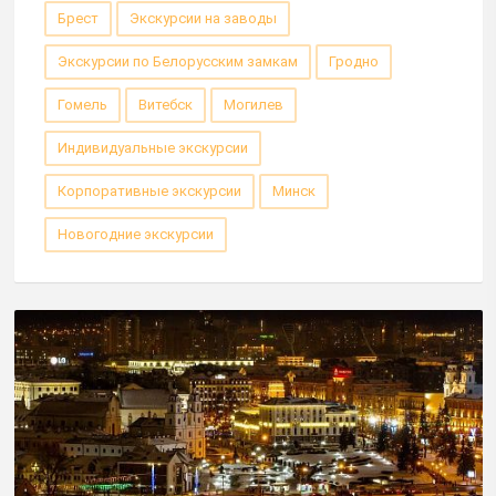
Брест
Экскурсии на заводы
Экскурсии по Белорусским замкам
Гродно
Гомель
Витебск
Могилев
Индивидуальные экскурсии
Корпоративные экскурсии
Минск
Новогодние экскурсии