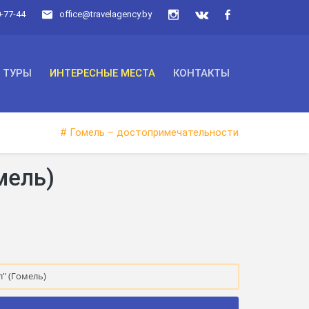
0-77-44
office@travelagency.by
ТУРЫ
ИНТЕРЕСНЫЕ МЕСТА
КОНТАКТЫ
# Гомель – достопримечательности
мель)
" (Гомель)