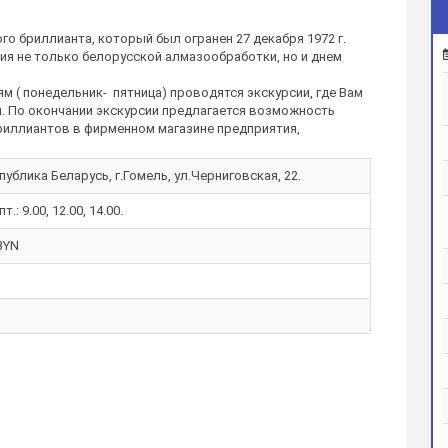
го бриллианта, который был огранен 27 декабря 1972 г.
я не только белорусской алмазообработки, но и днем
м ( понедельник- пятница) проводятся экскурсии, где Вам
. По окончании экскурсии предлагается возможность
риллиантов в фирменном магазине предприятия,
публика Беларусь, г.Гомель, ул.Черниговская, 22.
пт.: 9.00, 12.00, 14.00.
BYN