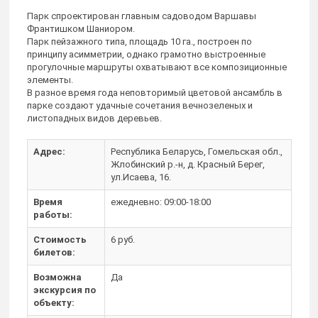
Парк спроектирован главным садоводом Варшавы
Франтишком Шаниором.
Парк пейзажного типа, площадь 10 га., построен по
принципу асимметрии, однако грамотно выстроенные
прогулочные маршруты охватывают все композиционные
элементы.
В разное время года неповторимый цветовой ансамбль в
парке создают удачные сочетания вечнозеленых и
листопадных видов деревьев.
Адрес:
Республика Беларусь, Гомельская обл.,
Жлобинский р.-н, д. Красный Берег,
ул.Исаева, 16.
Время
ежедневно: 09:00-18:00
работы:
Стоимость
6 руб.
билетов:
Возможна
Да
экскурсия по
объекту: