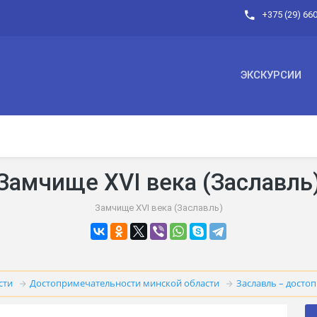
+375 (29) 66
ЭКСКУРСИИ
Замчище XVI века (Заславль
Замчище XVI века (Заславль)
сти
Достопримечательности минской области
Заславль – досто