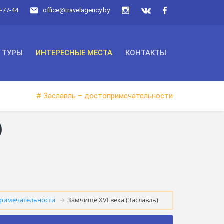
0-77-44
office@travelagency.by
ТУРЫ
ИНТЕРЕСНЫЕ МЕСТА
КОНТАКТЫ
# Заславль – достопримечательности
)
примечательности
Замчище XVI века (Заславль)