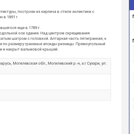
ектуры, построен из кирпича в стиле эклектики с
 в 1891 г.
вшегося еще в 1789 г.
родольной оси здание. Над центром скрещивания
тым шатром с головкой. Алтарная часть пятигранная, к
е по размеру граненые апсиды-ризницы. Прямоугольный
си и накрыт вальмовой крышей.
русь, Могилевская обл., Могилевский р.-н, а.г.Сухари, ул.