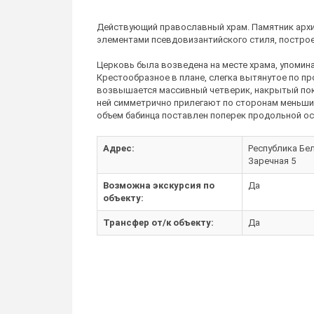
Действующий православный храм. Памятник архит
элементами псевдовизантийского стиля, построен
Церковь была возведена на месте храма, упомина
Крестообразное в плане, слегка вытянутое по п
возвышается массивный четверик, накрытый пока
ней симметрично прилегают по сторонам меньши
объем бабинца поставлен поперек продольной о
Адрес:
Республика Бела
Заречная 5
Возможна экскурсия по
Да
объекту:
Трансфер от/к объекту:
Да