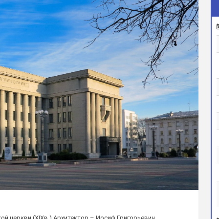
кой церкви (XIXв.) Архитектор – Иосиф Григорьевич