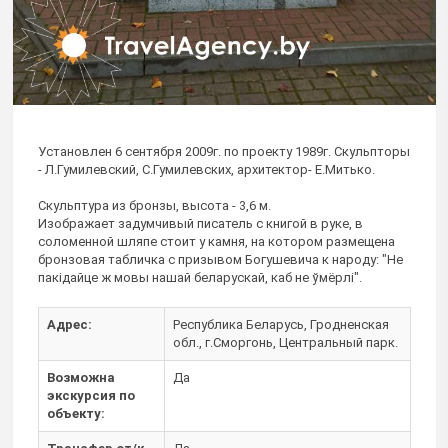
Установлен 6 сентября 2009г. по проекту 1989г. Скульпторы
- Л.Гумилевский, С.Гумилевских, архитектор- Е.Митько.
Скульптура из бронзы, высота - 3,6 м.
Изображает задумчивый писатель с книгой в руке, в
соломенной шляпе стоит у камня, на котором размещена
бронзовая табличка с призывом Богушевича к народу: "Не
пакідайце ж мовы нашай беларускай, каб не ўмёрлі".
Адрес:
Республика Беларусь, Гродненская
обл., г.Сморгонь, Центральный парк.
Возможна
Да
экскурсия по
объекту: