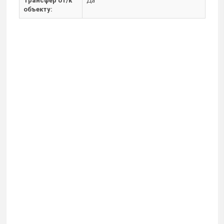
Трансфер от/к
Да
объекту: