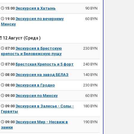
15:00
Экскурсия в Хатынь
90 BYN
19:00
Экскурсия по вечернему
60 BYN
Минску
12 Август (Среда )
07:00
Экскурсия в Брестскую
230 BYN
крепость и Беловежскую пущу
07:00
Брестская Крепость и 5 форт
240 BYN
08:00
Экскурсия на завод БЕЛАЗ
140 BYN
08:00
Экскурсия в Гродно
230 BYN
09:00
Экскурсия по Минску
60 BYN
09:00
Экскурсия в Залесье - Солы -
180 BYN
Гервяты
09:00
Экскурсия Мир - Несвиж в
190 BYN
замки