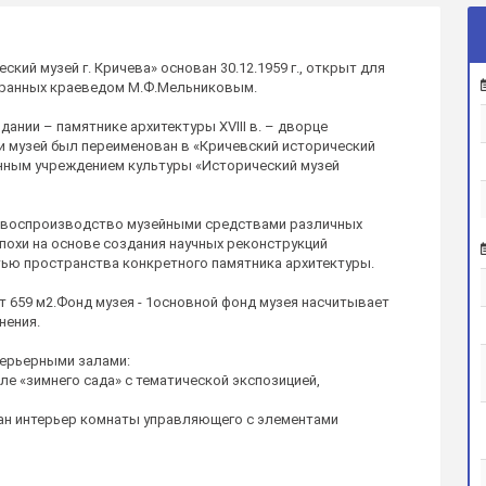
ий музей г. Кричева» основан 30.12.1959 г., открыт для
собранных краеведом М.Ф.Мельниковым.
дании – памятнике архитектуры XVIII в. – дворце
ии музей был переименован в «Кричевский исторический
твенным учреждением культуры «Исторический музей
я воспроизводство музейными средствами различных
похи на основе создания научных реконструкций
стью пространства конкретного памятника архитектуры.
 659 м2.Фонд музея - 1основной фонд музея насчитывает
нения.
ерьерными залами:
ле «зимнего сада» с тематической экспозицией,
ан интерьер комнаты управляющего с элементами