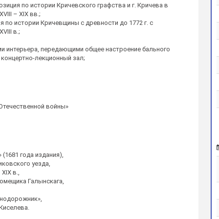
озиция по истории Кричевского графства и г. Кричева в
VIII – XIX вв.;
я по истории Кричевщины с древности до 1772 г. с
III в.;
ми интерьера, передающими общее настроение бального
к концертно-лекционный зал;
 Отечественной войны»
(1681 года издания),
иковского уезда,
IX в.,
омещика Галынскага,
знодорожник»,
 Киселева.