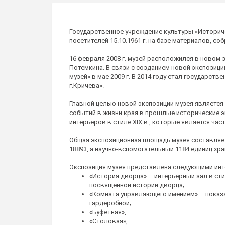
Государственное учреждение культуры «Историческ
посетителей 15.10.1961 г. на базе материалов, 
16 февраля 2008 г. музей расположился в новом з
Потемкина. В связи с созданием новой экспозиц
музей» в мае 2009 г. В 2014 году стал государс
г.Кричева».
Главной целью новой экспозиции музея являетс
событий в жизни края в прошлые исторические э
интерьеров в стиле XIX в., которые является ча
Общая экспозиционная площадь музея составляет
18893, а научно-вспомогательный 1184 единиц хра
Экспозиция музея представлена следующими инт
«История дворца» – интерьерный зал в сти
посвященной истории дворца;
«Комната управляющего имением» – показ
гардеробной;
«Буфетная»,
«Столовая»,