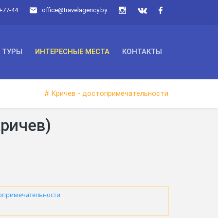
0-77-44
office@travelagency.by
ТУРЫ
ИНТЕРЕСНЫЕ МЕСТА
КОНТАКТЫ
# Кричев - достопримечательности
Кричев)
топримечательности