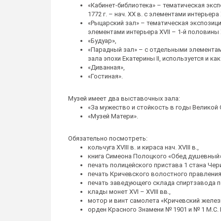
«Кабинет-библиотека» – тематическая эксп
1772 г. – нач. XX в. с элементами интерьера X
«Рыцарский зал» – тематическая экспозици
элементами интерьера XVII – 1-й половины XV
«Будуар»,
«Парадный зал» – с отдельными элемента
зала эпохи Екатерины II, используется и ка
«Диванная»,
«Гостиная».
Музей имеет два выставочных зала:
«За мужество и стойкость в годы Великой
«Музей Матери».
Обязательно посмотреть:
кольчуга XVIII в. и кираса нач. XVIII в.,
книга Симеона Полоцкого «Обед душевный» 
печать полицейского пристава 1 стана Чер
печать Кричевского волостного правления X
печать заведующего склада спиртзавода п
клады монет XVI – XVIII вв.,
мотор и винт самолета «Кричевский желе
орден Красного Знамени № 1901 и № 1 М.С.