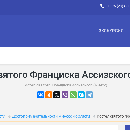
+375 (29) 66
ЭКСКУРСИИ
вятого Франциска Ассизског
Костёл святого Франциска Ассизского (Минск)
сти
Достопримечательности минской области
Костёл святого Фр