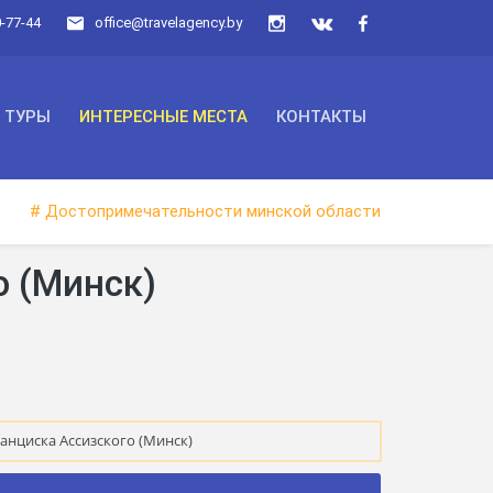
0-77-44
office@travelagency.by
ТУРЫ
ИНТЕРЕСНЫЕ МЕСТА
КОНТАКТЫ
# Достопримечательности минской области
о (Минск)
анциска Ассизского (Минск)