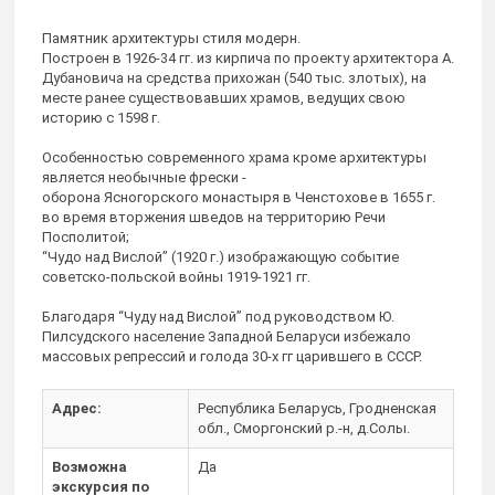
Памятник архитектуры стиля модерн.
Построен в 1926-34 гг. из кирпича по проекту архитектора А.
Дубановича на средства прихожан (540 тыс. злотых), на
месте ранее существовавших храмов, ведущих свою
историю с 1598 г.
Особенностью современного храма кроме архитектуры
является необычные фрески -
оборона Ясногорского монастыря в Ченстохове в 1655 г.
во время вторжения шведов на территорию Речи
Посполитой;
“Чудо над Вислой” (1920 г.) изображающую событие
советско-польской войны 1919-1921 гг.
Благодаря “Чуду над Вислой” под руководством Ю.
Пилсудского население Западной Беларуси избежало
массовых репрессий и голода 30-х гг царившего в СССР.
Адрес:
Республика Беларусь, Гродненская
обл., Сморгонский р.-н, д.Солы.
Возможна
Да
экскурсия по