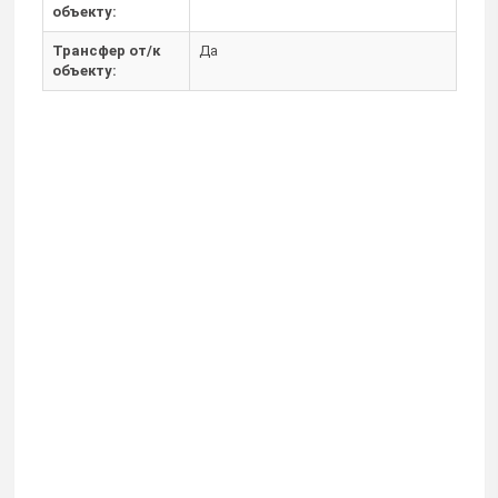
объекту:
Трансфер от/к
Да
объекту: