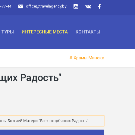
0-77-44
office@travelagency.by
ТУРЫ
ИНТЕРЕСНЫЕ МЕСТА
КОНТАКТЫ
# Храмы Минска
щих Радость"
оны Божией Матери "Всех скорбящих Радость"