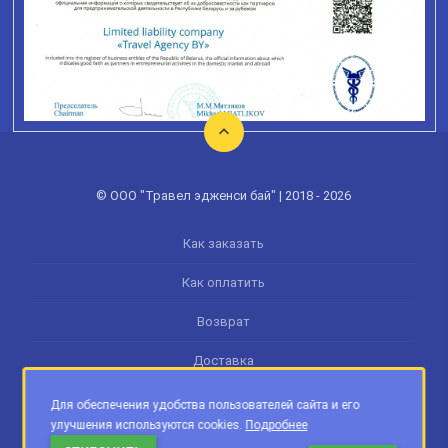
© ООО "Травел эдженси бай" | 2018 - 2026
Как заказать
Как оплатить
Возврат
Доставка
Памятка туриста
Для обеспечения удобства пользователей сайта и его
улучшения используются cookies.
Подробнее
Обработка персональных данных