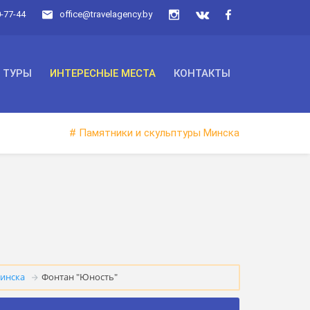
0-77-44
office@travelagency.by
ТУРЫ
ИНТЕРЕСНЫЕ МЕСТА
КОНТАКТЫ
# Памятники и скульптуры Минска
инска
Фонтан "Юность"