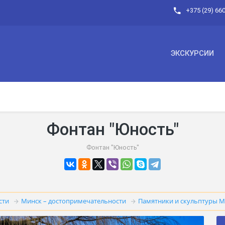
+375 (29) 66
ЭКСКУРСИИ
Фонтан "Юность"
Фонтан "Юность"
сти
Минск – достопримечательности
Памятники и скульптуры М