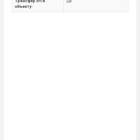
Трансфер от/к
Да
объекту: