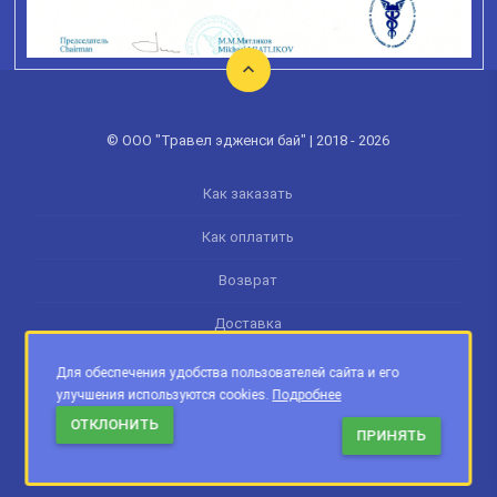
© ООО "Травел эдженси бай" | 2018 - 2026
Как заказать
Как оплатить
Возврат
Доставка
Памятка туриста
Для обеспечения удобства пользователей сайта и его
улучшения используются cookies.
Подробнее
Обработка персональных данных
ОТКЛОНИТЬ
ПРИНЯТЬ
Обработка cookie