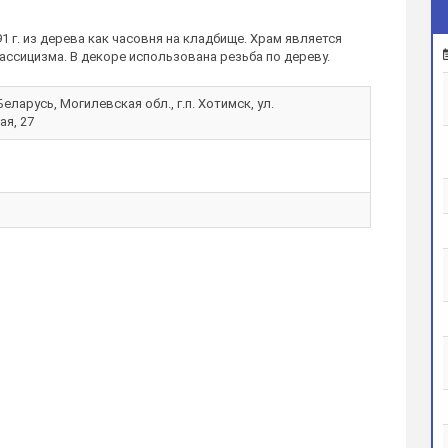
 г. из дерева как часовня на кладбище. Храм является
ссицизма. В декоре использована резьба по дереву.
еларусь, Могилевская обл., г.п. Хотимск, ул.
я, 27