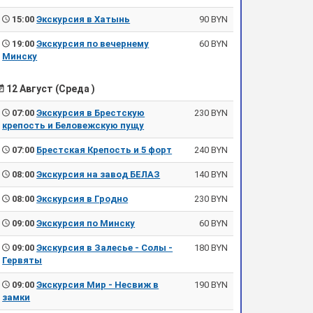
15:00
Экскурсия в Хатынь
90 BYN
19:00
Экскурсия по вечернему
60 BYN
Минску
12 Август (Среда )
07:00
Экскурсия в Брестскую
230 BYN
крепость и Беловежскую пущу
07:00
Брестская Крепость и 5 форт
240 BYN
08:00
Экскурсия на завод БЕЛАЗ
140 BYN
08:00
Экскурсия в Гродно
230 BYN
09:00
Экскурсия по Минску
60 BYN
09:00
Экскурсия в Залесье - Солы -
180 BYN
Гервяты
09:00
Экскурсия Мир - Несвиж в
190 BYN
замки