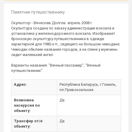
Памятник путешественнику.
Скульптор - Вячеслав Долгов. апрель 2008 г.
Скульптура создана по заказу администрации вокзала и
установлена у железнодорожного вокзала. Изображает
бронзовую скульптуру путешественника в одежде
характерной для 1980-х гг., сидящего на большом чемодане.
Чемодан обклеен названия городов, а на спине у мужчины
сидит маленький ангел.
Варианты названия: "Вечный пассажир", "Вечный
путешественник".
Адрес:
Республика Беларусь, г.Гомель,
пл.Привокзальная.
Возможна
Да
экскурсия по
объекту:
Трансфер от/к
Да
объекту: