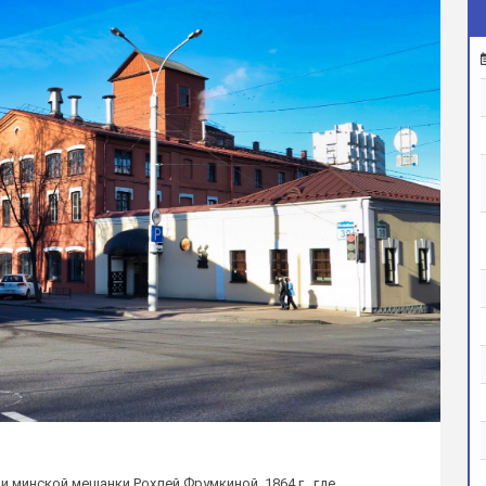
 минской мещанки Рохлей Фрумкиной, 1864 г., где