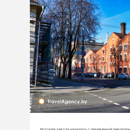
История завода началась с деревянной пивоварни