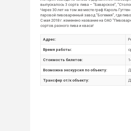
выпускалось 3 сорта пива – "Баварское", "Столов
Через 30 лет на том же месте граф Кароль Гутте
паровой пивоваренный завод "Богемия", где пиво 
С мая 2018 г. изменено название на ОАО "Пивовар
сортов разного пива и кваса!
Адрес:
Р
Время работы:
с
Стоимость билетов:
1
Возможна экскурсия по объекту:
Д
Трансфер от/к объекту:
Д