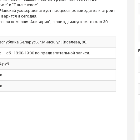
ое" и "Пльзенское".
н-Чапский усовершенствует процесс производства и строит
варится и сегодня.
енная компания Аливария", а завод выпускает около 30
еспублика Беларусь, г.Минск, ул.Киселева, 30.
р.– сб.: 18:00-19:30 по предварительной записи.
4 руб.
а
а