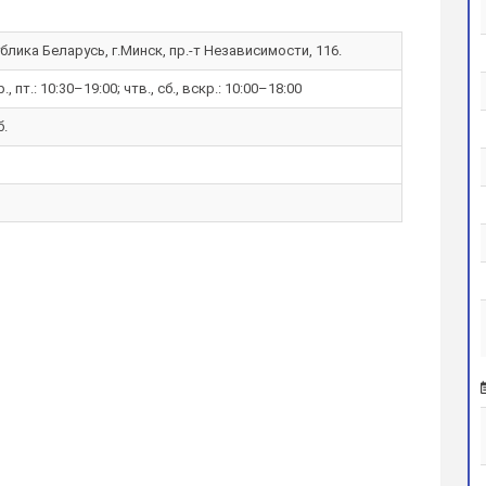
блика Беларусь, г.Минск, пр.-т Независимости, 116.
р., пт.: 10:30–19:00; чтв., сб., вскр.: 10:00–18:00
б.