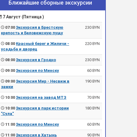
Ближайшие сборные экскурсии
7 Август (Пятница )
07:00
Экскурсия в Брестскую
230 BYN
крепость и Беловежскую пущу
08:00
Красный берег и Жиличи -
220 BYN
усадьба и дворец
08:00
Экскурсия в Гродно
230 BYN
09:00
Экскурсия по Минску
60 BYN
09:00
Экскурсия Мир - Несвиж в
190 BYN
замки
10:00
Экскурсия на завод МТЗ
70 BYN
10:00
Экскурсия в парк истории
180 BYN
"Сула"
11:00
Экскурсия по Минску
60 BYN
11:00
Экскурсия в Хатынь
90 BYN