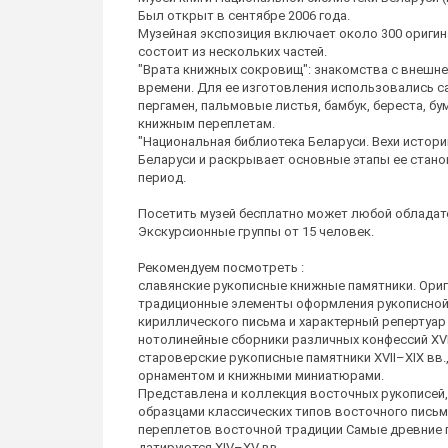
Был открыт в сентябре 2006 года.
Музейная экспозиция включает около 300 ориги
состоит из нескольких частей.
"Врата книжных сокровищ": знакомства с внешне
времени. Для ее изготовления использовались са
пергамен, пальмовые листья, бамбук, береста, б
книжным переплетам.
"Национальная библиотека Беларуси. Вехи истор
Беларуси и раскрывает основные этапы ее станов
период.
Посетить музей бесплатно может любой обладате
Экскурсионные группы от 15 человек.
Рекомендуем посмотреть :
славянские рукописные книжные памятники. Ори
традиционные элементы оформления рукописной к
кириллического письма и характерный репертуар
нотолинейные сборники различных конфессий XV
староверские рукописные памятники XVII–XIX вв
орнаментом и книжными миниатюрами.
Представлена и коллекция восточных рукописей
образцами классических типов восточного письм
переплетов восточной традиции Самые древние 
датируются XIV–XV вв.