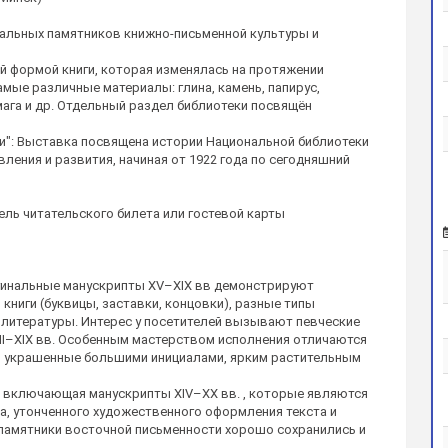
нальных памятников книжно-письменной культуры и
й формой книги, которая изменялась на протяжении
мые различные материалы: глина, камень, папирус,
умага и др. Отдельный раздел библиотеки посвящён
ии": Выставка посвящена истории Национальной библиотеки
ления и развития, начиная от 1922 года по сегодняшний
ль читательского билета или гостевой карты
гинальные манускрипты XV–XIХ вв демонстрируют
ниги (буквицы, заставки, концовки), разные типы
 литературы. Интерес у посетителей вызывают певческие
II–XIХ вв. Особенным мастерством исполнения отличаются
., украшенные большими инициалами, ярким растительным
, включающая манускрипты XIV–XX вв. , которые являются
а, утонченного художественного оформления текста и
памятники восточной письменности хорошо сохранились и