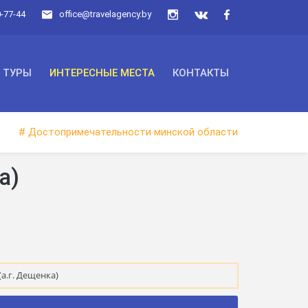
0-77-44
office@travelagency.by
ТУРЫ
ИНТЕРЕСНЫЕ МЕСТА
КОНТАКТЫ
# Достопримечательности минской области
а)
а.г. Дещенка)