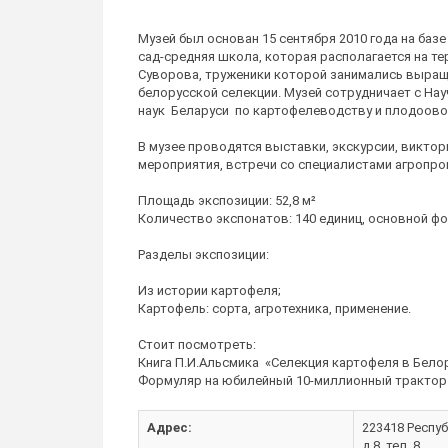
Музей был основан 15 сентября 2010 года на баз
сад-средняя школа, которая располагается на 
Суворова, труженики которой занимались выращ
белорусской селекции. Музей сотрудничает с На
наук Беларуси по картофелеводству и плодоово
В музее проводятся выставки, экскурсии, виктор
мероприятия, встречи со специалистами агропр
Площадь экспозиции: 52,8 м²
Количество экспонатов: 140 единиц, основной фо
Разделы экспозиции:
Из истории картофеля;
Картофель: сорта, агротехника, применение.
Стоит посмотреть:
Книга П.И.Альсмика «Селекция картофеля в Белор
Формуляр на юбилейный 10-миллионный трактор
Адрес:
223418 Респуб
д.8, тел. 8