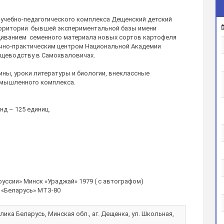
е учебно-педагогического комплекса Дещенский детский
территории бывшей экспериментальной базы имени
иванием семенного материала новых сортов картофеля
учно-практическим центром Национальной Академии
щеводству в Самохваловичах.
ины, уроки литературы и биологии, внеклассные
омышленного комплекса.
нд – 125 единиц.
уссии» Минск «Ураджай» 1979 ( с автографом)
 «Беларусь» МТЗ-80
лика Беларусь, Минская обл., аг. Дещенка, ул. Школьная,