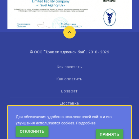
© ООО "Травел эдженси бай" | 2018 - 2026
Как заказать
Как оплатить
Возврат
Доставка
Памятка туриста
Для обеспечения удобства пользователей сайта и его
улучшения используются cookies.
Подробнее
Обработка персональных данных
ОТКЛОНИТЬ
ПРИНЯТЬ