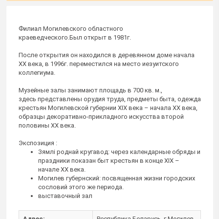
Филиал Могилевского областного
краеведческого.Был открыт в 1981г.
После открытия он находился в деревянном доме начала
ХХ века, в 1996г. переместился на место иезуитского
коллегиума.
Музейные залы занимают площадь в 700 кв. м.,
здесь представлены орудия труда, предметы быта, одежда
крестьян Могилевской губернии ХIХ века – начала ХХ века,
образцы декоративно-прикладного искусства второй
половины ХХ века.
Экспозиция :
Зямлі роднай кругавод: через календарные обряды и
праздники показан быт крестьян в конце ХIХ –
начале ХХ века.
Могилев губернский: посвященная жизни городских
сословий этого же периода.
выставочный зал
Адрес:
Республика Беларусь, г.Могилев,