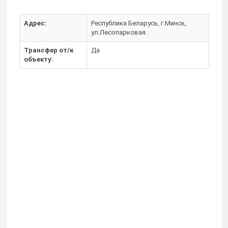
Адрес:
Республика Беларусь, г.Минск,
ул.Лесопарковая.
Трансфер от/к
Да
объекту: