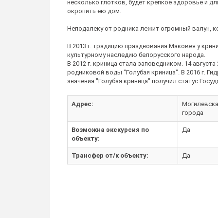
несколько глотков, будет крепкое здоровье и дли
окропить ею дом.
Неподалеку от родника лежит огромный валун, 
В 2013 г. традицию празднования Маковея у крин
культурному наследию белорусского народа.
В 2012 г. криница стала заповедником. 14 августа
родниковой воды "Голубая криница". В 2016 г. Г
значения "Голубая криница" получил статус Госу
Адрес:
Могилевская
города
Возможна экскурсия по
Да
объекту:
Трансфер от/к объекту:
Да