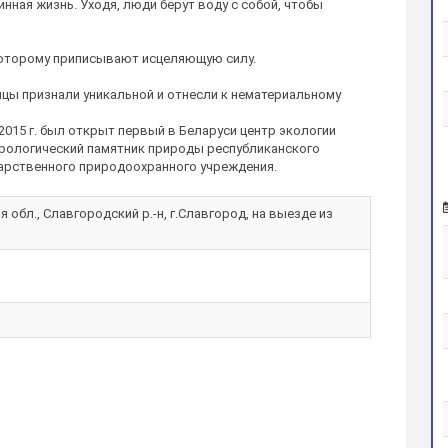
нная жизнь. Уходя, люди берут воду с собой, чтобы
которому приписывают исцеляющую силу.
ицы признали уникальной и отнесли к нематериальному
 2015 г. был открыт первый в Беларуси центр экологии
идрологический памятник природы республиканского
дарственного природоохранного учреждения.
 обл., Славгородский р.-н, г.Славгород, на выезде из