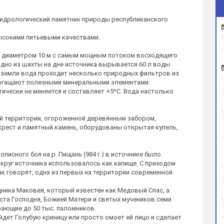
идрологический памятник природы республиканского
высокими питьевыми качествами.
о диаметром 10 м с самым мощным потоком восходящего
ндно из шахты на дне источника вырывается 60 л воды
едр земли вода проходит несколько природных фильтров из
обогащают полезными минеральными элементами.
тически не меняется и составляет +5ºС. Вода настолько
ой территории, огороженной деревянным забором,
рест и памятный камень, оборудованы открытая купель,
писного боя на р. Пищань (984 г.) в источнике было
круг источника использовалось как капище. С приходом
ак говорят, одна из первых на территории современной
дника Маковея, который известен как Медовый Спас, а
та Господня, Божией Матери и святых мучеников семи
ающие до 50 тыс. паломников.
йдет Голубую криницу или просто омоет ей лицо и сделает