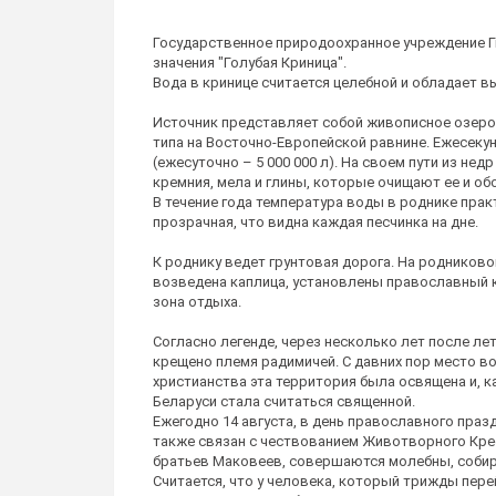
Государственное природоохранное учреждение Г
значения "Голубая Криница".
Вода в кринице считается целебной и обладает 
Источник представляет собой живописное озер
типа на Восточно-Европейской равнине. Ежесеку
(ежесуточно – 5 000 000 л). На своем пути из н
кремния, мела и глины, которые очищают ее и 
В течение года температура воды в роднике прак
прозрачная, что видна каждая песчинка на дне.
К роднику ведет грунтовая дорога. На родников
возведена каплица, установлены православный к
зона отдыха.
Согласно легенде, через несколько лет после лето
крещено племя радимичей. С давних пор место во
христианства эта территория была освящена и, к
Беларуси стала считаться священной.
Ежегодно 14 августа, в день православного праз
также связан с чествованием Животворного Крес
братьев Маковеев, совершаются молебны, собир
Считается, что у человека, который трижды пере