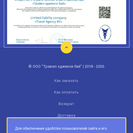
© ООО "Травел эдженси бай" | 2018 - 2026
Как заказать
Как оплатить
Возврат
Доставка
Памятка туриста
Для обеспечения удобства пользователей сайта и его