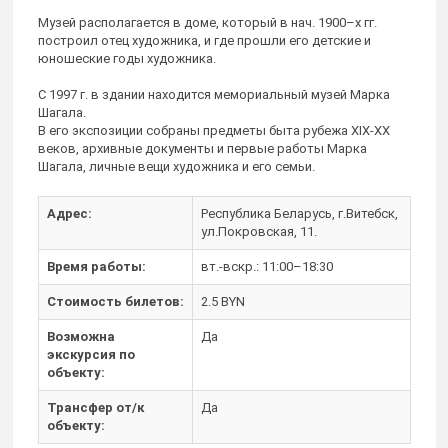
Музей располагается в доме, который в нач. 1900–х гг.
построил отец художника, и где прошли его детские и
юношеские годы художника.
С 1997 г. в здании находится мемориальный музей Марка
Шагала.
В его экспозиции собраны предметы быта рубежа XIX-XX
веков, архивные документы и первые работы Марка
Шагала, личные вещи художника и его семьи.
Адрес:
Республика Беларусь, г.Витебск,
ул.Покровская, 11.
Время работы:
вт.-вскр.: 11:00–18:30
Стоимость билетов:
2.5 BYN
Возможна
Да
экскурсия по
объекту:
Трансфер от/к
Да
объекту: