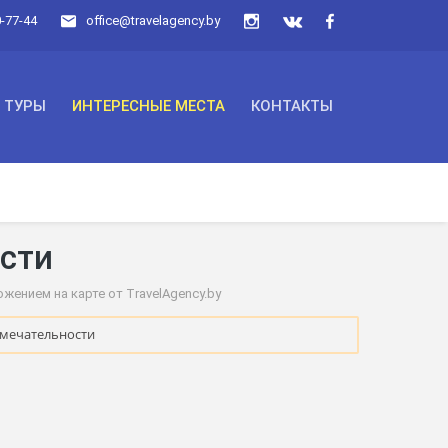
0-77-44
office@travelagency.by
ТУРЫ
ИНТЕРЕСНЫЕ МЕСТА
КОНТАКТЫ
сти
ением на карте от TravelAgency.by
имечательности