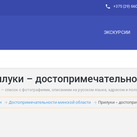
+375 (29) 66
ЭКСКУРСИИ
луки – достопримечательно
 список с фотографиями, описанием на русском языке, адресом и полож
и
Достопримечательности минской области
Прилуки – достопр